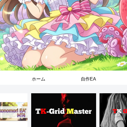
ホーム
自作EA