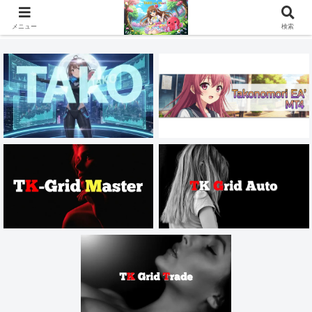
MT4・MT5の自作EAでFX・株価指数・コモディティ・仮想通貨を自動売買し
ている会社員です。
メニュー
検索