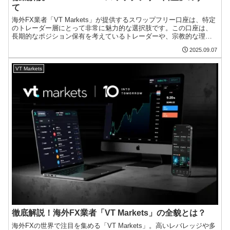
て
海外FX業者「VT Markets」が提供するスワップフリー口座は、特定
のトレーダー層にとって非常に魅力的な選択肢です。この口座は、
長期的なポジション保有を考えているトレーダーや、宗教的な理由
でスワップ（金利）の授受を避けたいトレーダーのた...
2025.09.07
VT Markets
徹底解説！海外FX業者「VT Markets」の全貌とは？
海外FXの世界で注目を集める「VT Markets」。高いレバレッジや多