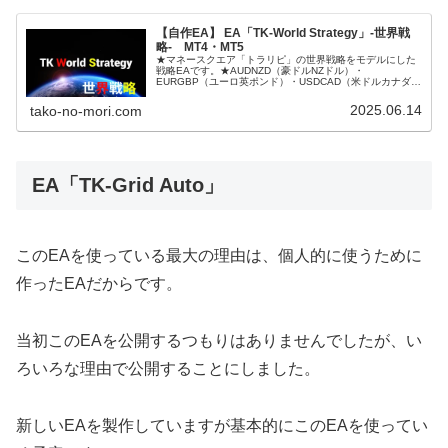
【自作EA】 EA「TK-World Strategy」-世界戦
略- MT4・MT5
★マネースクエア「トラリピ」の世界戦略をモデルにした
戦略EAです。★AUDNZD（豪ドルNZドル）・
EURGBP（ユーロ英ポンド）・USDCAD（米ドルカナダド
ル）の3通貨ペアを使ったグリッドトレードです。★安定
したパフォーマンスと2国間が...
2025.06.14
tako-no-mori.com
EA「TK-Grid Auto」
このEAを使っている最大の理由は、個人的に使うために
作ったEAだからです。
当初このEAを公開するつもりはありませんでしたが、い
ろいろな理由で公開することにしました。
新しいEAを製作していますが基本的にこのEAを使ってい