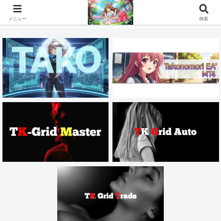
MT4・MT5の自作EAでFX・株価指数・コモディティ・仮想通貨を自動売買し
ている会社員です。
メニュー
検索