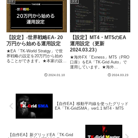
設定
設定
【設定】-世界戦略EA- 20
【設定】MT4・MT5のEA
万円から始める運用設定
運用設定（更新
2024.03.23）
★EA「TK-World Stratgy」で世
界戦略の設定を20万円から始め
★海外FX「Exness」MT5（PRO
ることができます。★本家の設定
口座）をEA「TK-Grid Auto」で
を再計算して20万円から600万円
運用しています。★海外
までの設定を紹介します。★1通
FX「XMTrading」MT5（KIWAMI
貨ペアからの運用設定を紹介して
2024.01.10
2024.03.23
極口座）をEA「TK-Grid Auto」
います。★資金300万円の設定は
で運用しています。★EA「TK-
本家の設...
GridAuto...
【自作EA】移動平均線を使ったグリッド
EA「TK-GridSMA」ver1.1 MT4・MT5
【自作EA】新グリッドEA「TK-Grid